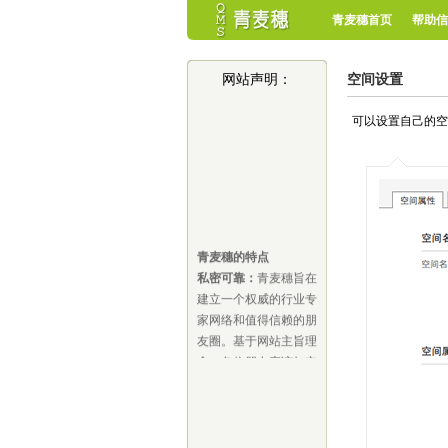
青麦穗首页
帮助信
网站声明：
空间设置
可以设置自己的空
青麦穗的特点
私密可靠：
青麦穗旨在
建立一个权威的行业专
家网络和值得信赖的朋
友圈。基于网站主旨理
念，各位朋友应该如实
填写个人资料信息，所
有个人信息均不对外公
开，其中的联系方式是
保密的，是否告知您感