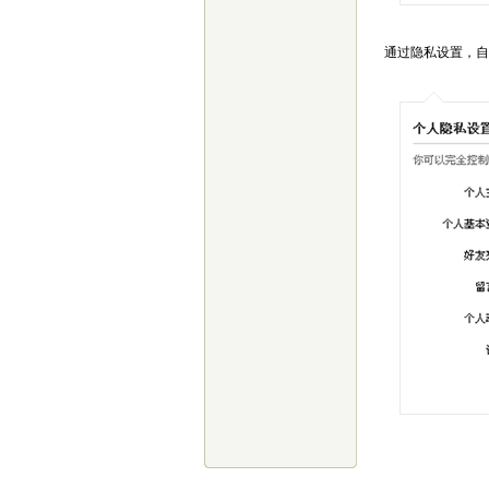
兴趣的人，由您本人自
主决定。
通过隐私设置，自
团结协作：
青麦穗将不
同行业背景的精英汇聚
到一起，团结协作，同
时整合资源，挖掘事业
发展机会和提升生活质
素。
无偿互助：
必须郑重声
明的是，青麦穗永远不
会以任何方式向任何加
入者收取任何费用，也
绝对不会要求其认购商
品或者承担其他义务。
诚信守法：
青麦穗希望
营造的是高度信赖，透
明和能够一生守望相助
的朋友圈。青麦穗同时
将聘请常年法律顾问，
确保合规合法。
收益共享：
目前青麦穗